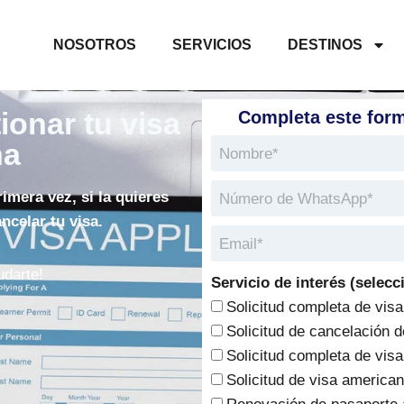
NOSOTROS
SERVICIOS
DESTINOS
onar tu visa
Completa este formu
na
rimera vez, si la quieres
ncelar tu visa.
darte!
Servicio de interés (selecc
Solicitud completa de vis
Solicitud de cancelación 
Solicitud completa de visa
Solicitud de visa america