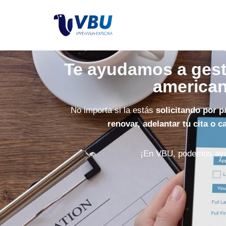
Te ayudamos a gesti
america
No importa si la estás
solicitando por p
renovar, adelantar tu cita o ca
¡En VBU, podemos ayu