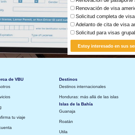
Renovación de pasaporte
Renovación de visa ameri
Solicitud completa de vis
Adelanto de cita de visa 
Solicitud para visas grupal
Estoy interesado en sus se
rca de VBU
Destinos
otros
Destinos internacionales
vicios
Honduras: más allá de las islas
Islas de la Bahía
g
Guanaja
firma tu viaje
Roatán
cuenta
Utila