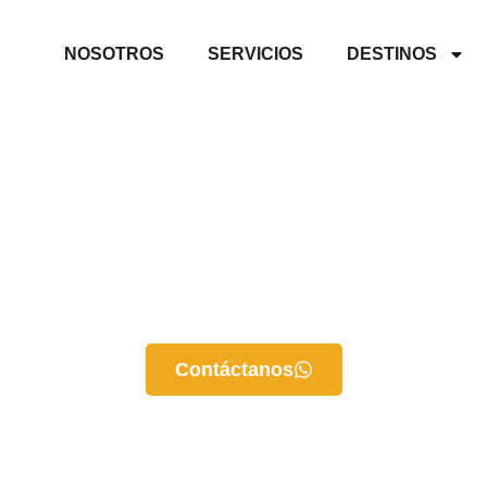
NOSOTROS
SERVICIOS
DESTINOS
mentos y villas en alquiler e
n nuestras villas y cabañas y ten una experiencia inolvidab
Ideales para grupos de amigos y familias numerosas.
Los precios no incluyen los boletos de ferry.
Contáctanos