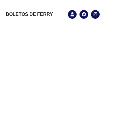
BOLETOS DE FERRY
n Utila
le en Utila.